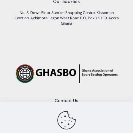
Our address
No. 3, Down Floor Sunrise Shopping Centre. Kisseman
Junction, Achimota Legon West Road P.O. Box YK 1119, Accra,
Ghana
Contact Us
+233 (0)50 689 2553
info@ghasbo.com